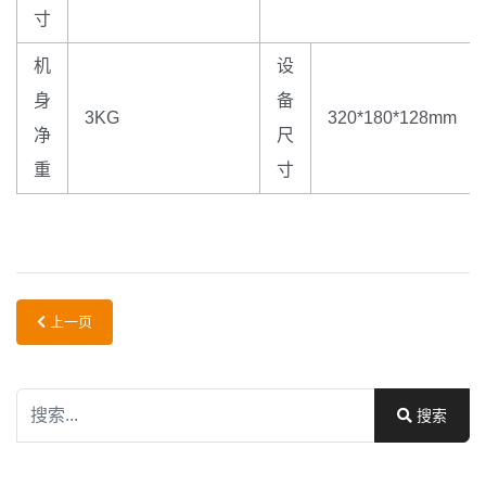
寸
机
设
身
备
3KG
320*180*128mm
净
尺
重
寸
上一篇文章: CP-150 15寸分离机
上一页
搜索
搜索
Type 2 or more characters for results.