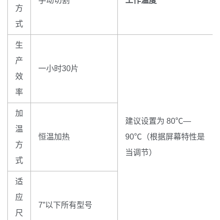
手动切割
工作温度
方
式
生
产
一小时30片
效
率
加
建议设置为 80℃—
温
恒温加热
90℃（根据屏幕特性是
方
当调节）
式
适
应
7”以下所有型号
尺